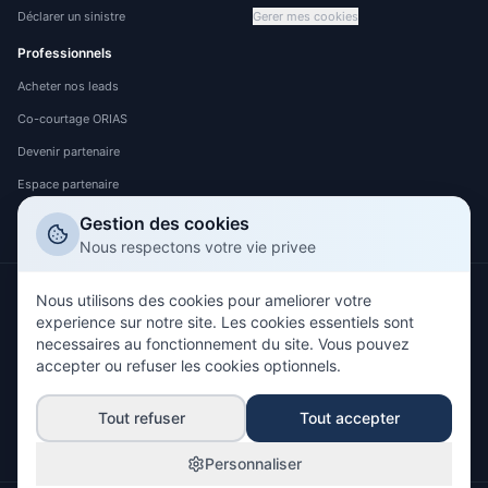
Déclarer un sinistre
Gerer mes cookies
Professionnels
Acheter nos leads
Co-courtage ORIAS
Devenir partenaire
Espace partenaire
Espace client
Gestion des cookies
Nous respectons votre vie privee
Nous utilisons des cookies pour ameliorer votre
NOS PARTENAIRES ASSUREURS
experience sur notre site. Les cookies essentiels sont
necessaires au fonctionnement du site. Vous pouvez
accepter ou refuser les cookies optionnels.
Tout refuser
Tout accepter
Personnaliser