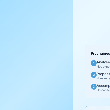
Prochaines
Analyse
1
Nos exper
Proposi
2
Vous rece
Accomp
3
Un consei