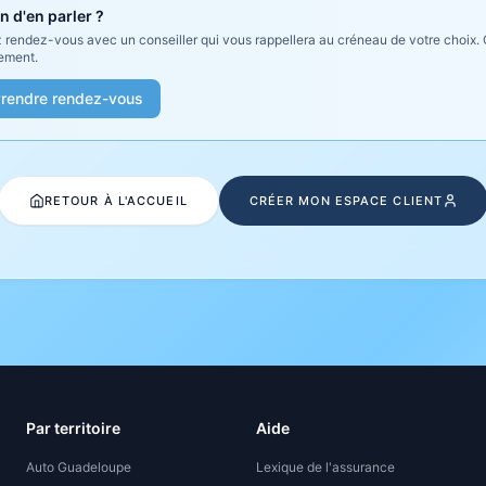
n d'en parler ?
 rendez-vous avec un conseiller qui vous rappellera au créneau de votre choix. G
ement.
rendre rendez-vous
RETOUR À L'ACCUEIL
CRÉER MON ESPACE CLIENT
Par territoire
Aide
Auto Guadeloupe
Lexique de l'assurance