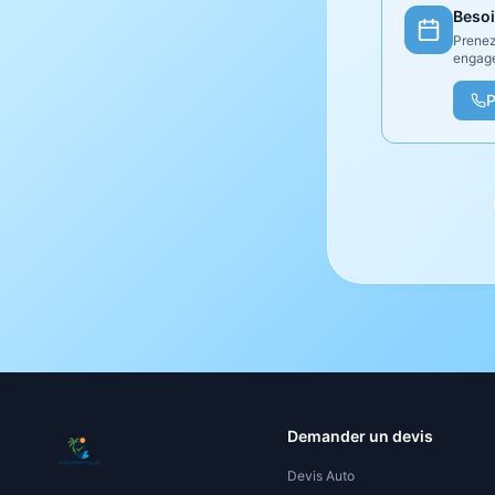
Besoi
Prenez
engag
P
Demander un devis
Devis Auto