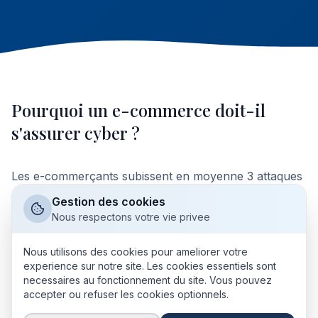
Pourquoi un e-commerce doit-il
s'assurer cyber ?
Les e-commerçants subissent en moyenne 3 attaques
cyber par an (skimming, attaques DDoS,
Gestion des cookies
compromission de plugins WordPress/Shopify, vol de
Nous respectons votre vie privee
comptes admin). Un site indisponible 24h représente
une perte directe de chiffre d'affaires et une perte de
Nous utilisons des cookies pour ameliorer votre
experience sur notre site. Les cookies essentiels sont
confiance durable.
necessaires au fonctionnement du site. Vous pouvez
accepter ou refuser les cookies optionnels.
Les données de paiement sont régies par PCI-DSS et
le RGPD. Une compromission entraîne notification