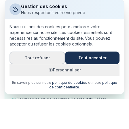
clients et des accès SFTP/SSH. Un seul mot de passe
Gestion des cookies
Nous respectons votre vie privee
compromis et c'est tout votre portefeuille client qui est
exposé.
Nous utilisons des cookies pour ameliorer votre
Aux Antilles, le télétravail et l'usage de réseaux Wi-Fi
experience sur notre site. Les cookies essentiels sont
necessaires au fonctionnement du site. Vous pouvez
non sécurisés augmentent les risques. La cyber-
accepter ou refuser les cookies optionnels.
assurance prend en charge la remédiation, l'enquête
forensique, la notification CNIL et l'indemnisation de
Tout refuser
Tout accepter
vos clients en cas de fuite.
Personnaliser
En savoir plus sur notre
politique de cookies
et notre
politique
de confidentialite
.
Risques cyber pour les agences web
Compromission de comptes Google Ads / Meta
entraînant débit frauduleux
Ransomware bloquant tous vos projets clients en
cours