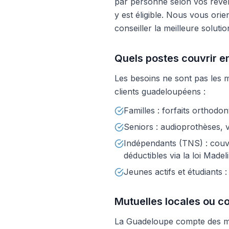
par personne selon vos revenu
y est éligible. Nous vous orie
conseiller la meilleure solutio
Quels postes couvrir en 
Les besoins ne sont pas les 
clients guadeloupéens :
Familles : forfaits orthodo
Seniors : audioprothèses, v
Indépendants (TNS) : couve
déductibles via la loi Madel
Jeunes actifs et étudiants 
Mutuelles locales ou c
La Guadeloupe compte des mut