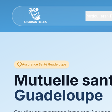
Particuliers
P
Assurance Santé Guadeloupe
Mutuelle san
Guadeloupe