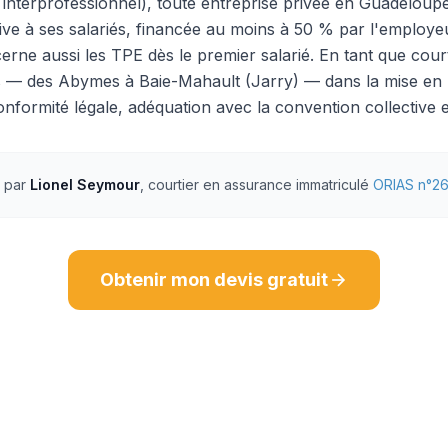
 interprofessionnel), toute entreprise privée en Guadeloup
ive à ses salariés, financée au moins à 50 % par l'employe
cerne aussi les TPE dès le premier salarié. En tant que co
 — des Abymes à Baie-Mahault (Jarry) — dans la mise en p
onformité légale, adéquation avec la convention collective e
é par
Lionel Seymour
, courtier en assurance immatriculé
ORIAS n°2
Obtenir mon devis gratuit