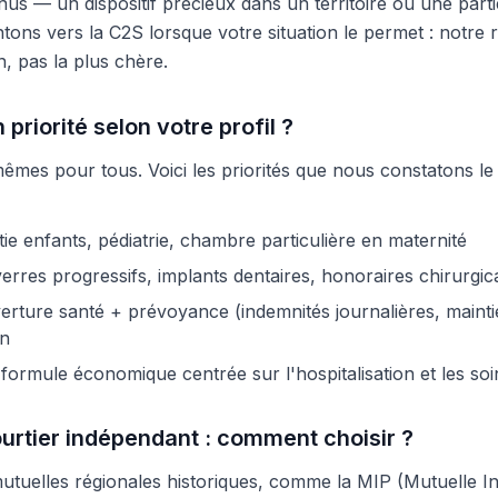
s — un dispositif précieux dans un territoire où une parti
ntons vers la C2S lorsque votre situation le permet : notre 
n, pas la plus chère.
priorité selon votre profil ?
mêmes pour tous. Voici les priorités que nous constatons l
ntie enfants, pédiatrie, chambre particulière en maternité
erres progressifs, implants dentaires, honoraires chirurgi
rture santé + prévoyance (indemnités journalières, maintie
in
: formule économique centrée sur l'hospitalisation et les so
ourtier indépendant : comment choisir ?
uelles régionales historiques, comme la MIP (Mutuelle In