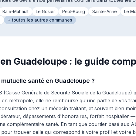
des de devis à nos partenaires courtiers dans toutes les
Baie-Mahault
Le Gosier
Petit-Bourg
Sainte-Anne
Le Mo
u
+ toutes les autres communes
 en Guadeloupe : le guide comp
 mutuelle santé en Guadeloupe ?
 (Caisse Générale de Sécurité Sociale de la Guadeloupe) qu
n métropole, elle ne rembourse qu'une partie de vos frai
onsultation chez un médecin traitant, et souvent bien moin
odérateur, dépassements d'honoraires, forfait hospitalier —
ne complémentaire santé. En tant que courtier basé aux 
 pour trouver celle qui correspond à votre profil et votre b