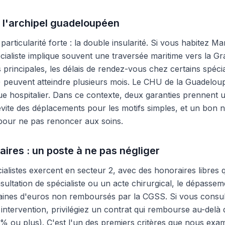
 l'archipel guadeloupéen
rticularité forte : la double insularité. Si vous habitez M
cialiste implique souvent une traversée maritime vers la G
 principales, les délais de rendez-vous chez certains spéci
) peuvent atteindre plusieurs mois. Le CHU de la Guadelo
ue hospitalier. Dans ce contexte, deux garanties prennent un
 évite des déplacements pour les motifs simples, et un bo
 pour ne pas renoncer aux soins.
res : un poste à ne pas négliger
alistes exercent en secteur 2, avec des honoraires libres qu
sultation de spécialiste ou un acte chirurgical, le dépasse
ntaines d'euros non remboursés par la CGSS. Si vous consu
intervention, privilégiez un contrat qui rembourse au-delà
 ou plus). C'est l'un des premiers critères que nous exa