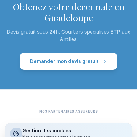
Obtenez votre decennale en
Guadeloupe
Devis gratuit sous 24h. Courtiers specialises BTP aux
Antilles.
Demander mon devis gratuit
NOS PARTENAIRES ASSUREURS
AIG
Dattak
Markel
Hiscox
Cardif
Afi-Esca
MADP
APRIL
Gestion des cookies
JL ASSURE
EURODOMMAGES
Axeria